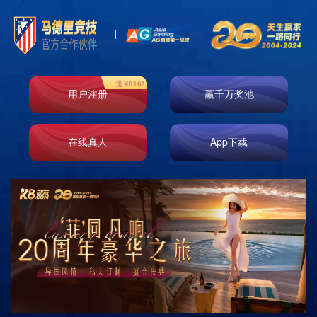
k8凯发天生赢家
一触即发
企业理念
用心耕耘体育产业
用实力创造美好未来