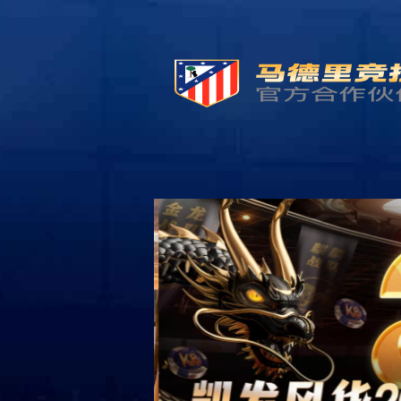
k8凯发
一触